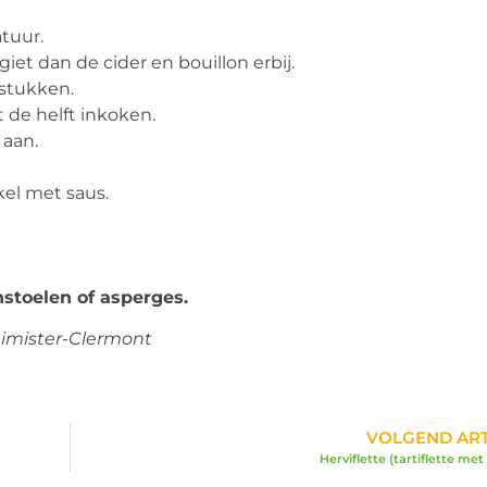
tuur.
iet dan de cider en bouillon erbij.
 stukken.
t de helft inkoken.
 aan.
kel met saus.
stoelen of asperges.
himister-Clermont
VOLGEND ART
Herviflette (tartiflette met