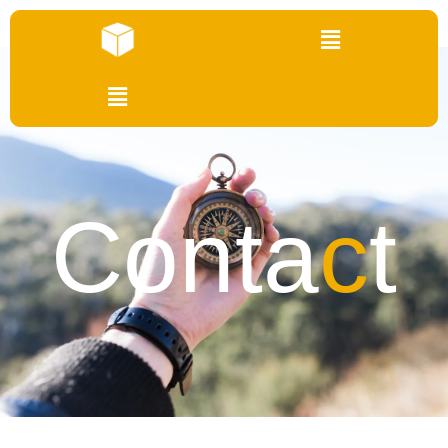
Conta
c
t