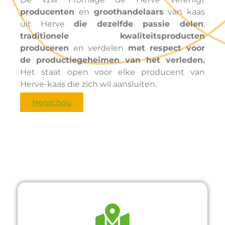
producenten
en
groothandelaars
van kaas
uit Herve
die dezelfde passie delen
:
traditionele kwaliteitsproducten
produceren
en verdelen
met respect voor
de productiegeheimen van het verleden.
Het staat open voor elke producent van
Herve-kaas die zich wil aansluiten.
Hervichou