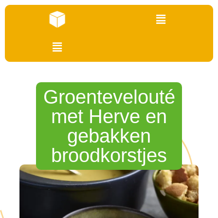
Groentevelouté
met Herve en
gebakken
broodkorstjes