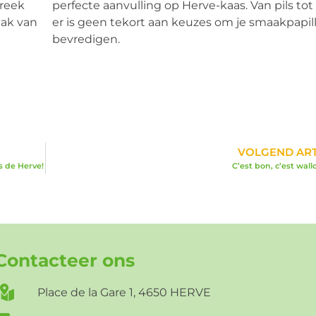
treek
perfecte aanvulling op Herve-kaas. Van pils tot
aak van
er is geen tekort aan keuzes om je smaakpapil
bevredigen.
VOLGEND ART
s de Herve!
C’est bon, c’est wall
Contacteer ons
Place de la Gare 1, 4650 HERVE