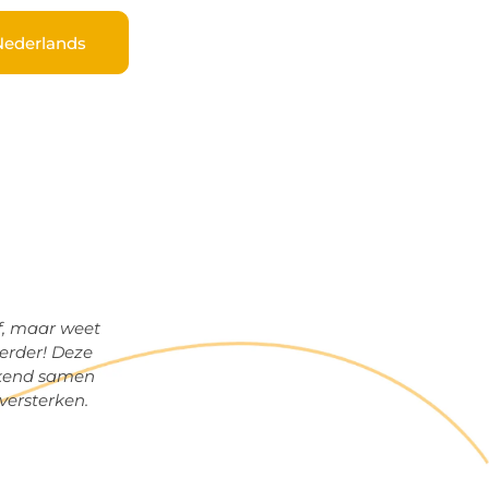
Nederlands
ef, maar weet
verder! Deze
ekend samen
versterken.