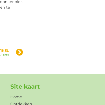
 donker bier,
len te
IKEL
on 2025
Site kaart
Home
Ontdekken