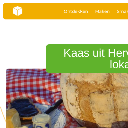
Ontdekken
Maken
Sma
Kaas uit Her
loka