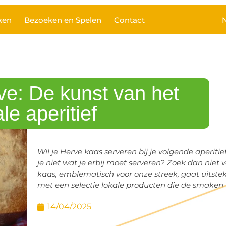
ken
Bezoeken en Spelen
Contact
ve: De kunst van het
le aperitief
Wil je Herve kaas serveren bij je volgende aperiti
je niet wat je erbij moet serveren? Zoek dan niet 
kaas, emblematisch voor onze streek, gaat uitst
met een selectie lokale producten die de smaken 
14/04/2025