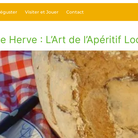
éguster
Visiter et Jouer
Contact
5
Herve : L’Art de l’Apéritif Lo