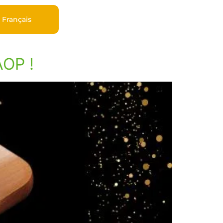
Français
AOP !