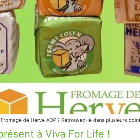
le Fromage de Herve AOP ? Retrouvez-le dans plusieurs poi
ésent à Viva For Life !